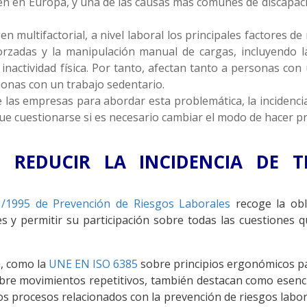
én en Europa, y una de las causas más comunes de discapac
en multifactorial, a nivel laboral los principales factores d
forzadas y la manipulación manual de cargas, incluyendo 
inactividad física. Por tanto, afectan tanto a personas co
onas con un trabajo sedentario.
 las empresas para abordar esta problemática, la incidenci
ue cuestionarse si es necesario cambiar el modo de hacer p
LE REDUCIR LA INCIDENCIA DE 
1/1995 de Prevención de Riesgos Laborales
recoge la obl
es y permitir su participación sobre todas las cuestiones q
, como la
UNE EN ISO 6385
sobre principios ergonómicos pa
re movimientos repetitivos, también destacan como esencial
os procesos relacionados con la prevención de riesgos labor