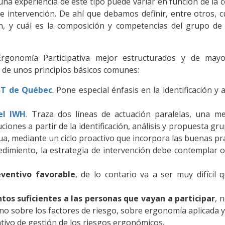
una experiencia de este tipo puede variar en función de la 
e intervención. De ahí que debamos definir, entre otros, cu
ón, y cuál es la composición y competencias del grupo de
gonomía Participativa mejor estructurados y de mayor
de unos principios básicos comunes:
ST de Québec
.
Pone especial énfasis en la identificación y 
el IWH
.
Traza dos líneas de actuación paralelas, una me
ciones a partir de la identificación, análisis y propuesta gr
nua, mediante un ciclo proactivo que incorpora las buenas pr
dimiento, la estrategia de intervención debe contemplar ot
eventivo favorable
, de lo contario va a ser muy difícil 
ntos suficientes a las personas que vayan a participar
, 
ino sobre los factores de riesgo, sobre ergonomía aplicada y
ativo de gestión de los riesgos ergonómicos.